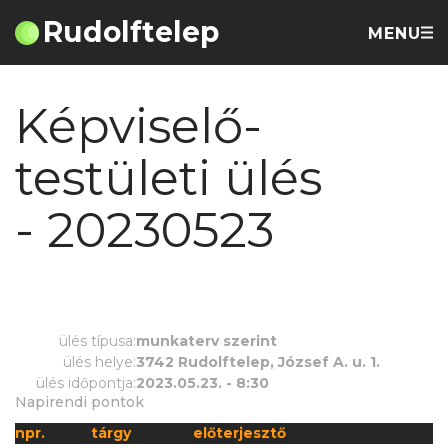
Rudolftelep
MENU
Képviselő-
testületi ülés
- 20230523
ülés típusa:
munkaterv szerint
ülés helye:
3742 Rudolftelep, József A. u. 1.
ülés időpontja:
2023.05.23. - 8:30
Napirendi pontok
npr.
tárgy
előterjesztő