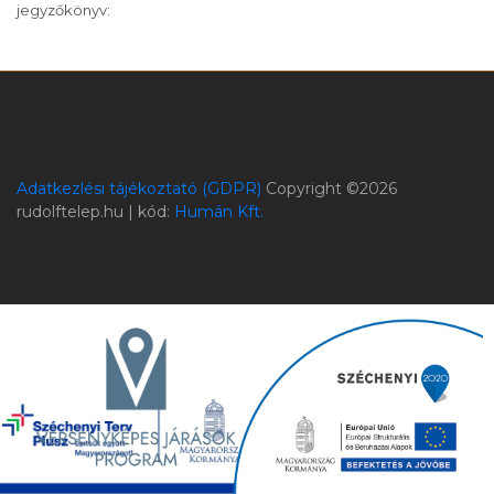
jegyzőkönyv:
Adatkezlési tájékoztató (GDPR)
Copyright ©
2026
rudolftelep.hu | kód:
Humán Kft.